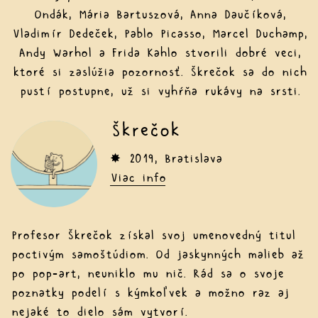
Ondák, Mária Bartuszová, Anna Daučíková,
Vladimír Dedeček, Pablo Picasso, Marcel Duchamp,
Andy Warhol a Frida Kahlo stvorili dobré veci,
ktoré si zaslúžia pozornosť. Škrečok sa do nich
pustí postupne, už si vyhŕňa rukávy na srsti.
Škrečok
✸ 2019, Bratislava
Viac info
Profesor Škrečok získal svoj umenovedný titul
poctivým samoštúdiom. Od jaskynných malieb až
po pop-art, neuniklo mu nič. Rád sa o svoje
poznatky podelí s kýmkoľvek a možno raz aj
nejaké to dielo sám vytvorí.