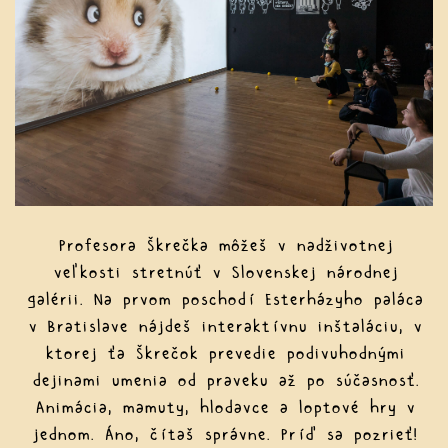
Profesora Škrečka môžeš v nadživotnej
veľkosti stretnúť v Slovenskej národnej
galérii. Na prvom poschodí Esterházyho paláca
v Bratislave nájdeš interaktívnu inštaláciu, v
ktorej ťa Škrečok prevedie podivuhodnými
dejinami umenia od praveku až po súčasnosť.
Animácia, mamuty, hlodavce a loptové hry v
jednom. Áno, čítaš správne. Príď sa pozrieť!