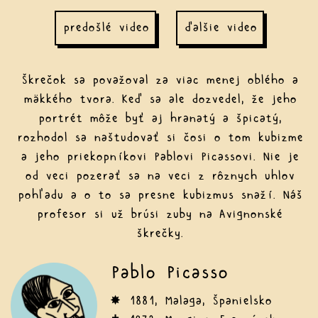
predošlé video
ďalšie video
Škrečok sa považoval za viac menej oblého a
mäkkého tvora. Keď sa ale dozvedel, že jeho
portrét môže byť aj hranatý a špicatý,
rozhodol sa naštudovať si čosi o tom kubizme
a jeho priekopníkovi Pablovi Picassovi. Nie je
od veci pozerať sa na veci z rôznych uhlov
pohľadu a o to sa presne kubizmus snaží. Náš
profesor si už brúsi zuby na Avignonské
škrečky.
Pablo Picasso
✸ 1881, Malaga, Španielsko