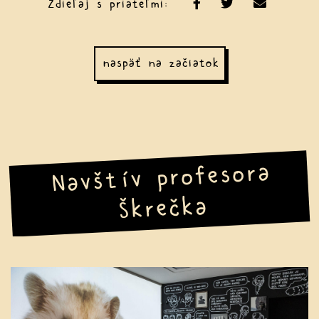
Zdieľaj s priateľmi:
naspäť na začiatok
Navštív profesora
Škrečka