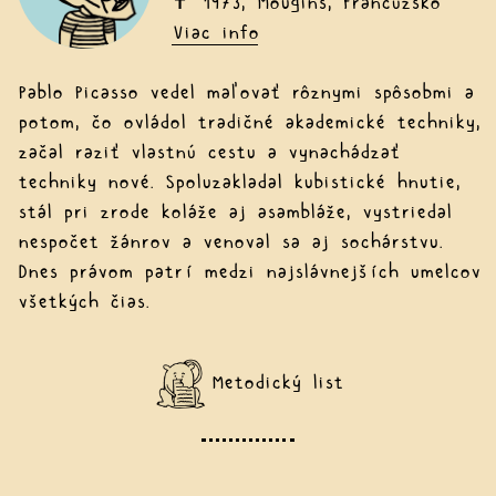
✝ 1973, Mougins, Francúzsko
Viac info
Pablo Picasso vedel maľovať rôznymi spôsobmi a
potom, čo ovládol tradičné akademické techniky,
začal raziť vlastnú cestu a vynachádzať
techniky nové. Spoluzakladal kubistické hnutie,
stál pri zrode koláže aj asambláže, vystriedal
nespočet žánrov a venoval sa aj sochárstvu.
Dnes právom patrí medzi najslávnejších umelcov
všetkých čias.
Metodický list