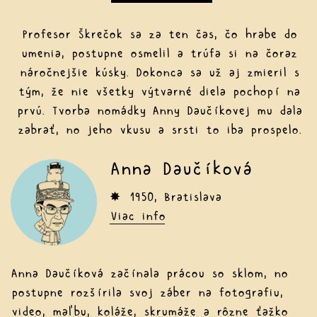
Profesor Škrečok sa za ten čas, čo hrabe do
umenia, postupne osmelil a trúfa si na čoraz
náročnejšie kúsky. Dokonca sa už aj zmieril s
tým, že nie všetky výtvarné diela pochopí na
prvú. Tvorba nomádky Anny Daučíkovej mu dala
zabrať, no jeho vkusu a srsti to iba prospelo.
Anna Daučíková
✸ 1950, Bratislava
Viac info
Anna Daučíková začínala prácou so sklom, no
postupne rozšírila svoj záber na fotografiu,
video, maľbu, koláže, skrumáže a rôzne ťažko