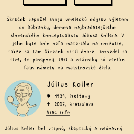
Škrečok započal svoju umeleckú odyseu výletom
do Dúbravky, domova najbradatejšieho
slovenského konceptualistu Júliusa Kollera. V
jeho byte bolo veľa materiálu na rozžutie,
takže sa tam Škrečok cítil dobre. Dozvedel sa
tiež, že pingpong, UFO a otázniky sú všetko
fajn námety na majstrovské diela.
Július Koller
✸ 1939, Piešťany
✝ 2007, Bratislava
Viac info
Július Koller bol vtipný, skeptický a neúnavný