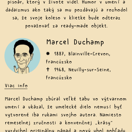
pisoár, ktorý v živote videl. Humor v umení a
dadaizmus ako taký sa mu pozdávajú a rozhodol
sa, že svoje koleso v klietke bude odteraz
považovať za ready-made objekt.
Marcel Duchamp
✸ 1887, Blainville-Crevon,
Francúzsko
✝ 1968, Neuilly-sur-Seine,
Francúzsko
Viac info
Marcel Duchamp zbúral veľké tabu vo výtvarnom
umení a ukázal, že umelecké dielo nemusí byť
vytvorené iba rukami svojho autora. Namiesto
remeselnej zručnosti a konvenčnej „krásy“
vyzdvihol originálny nápad a nový uhol pohľadu.