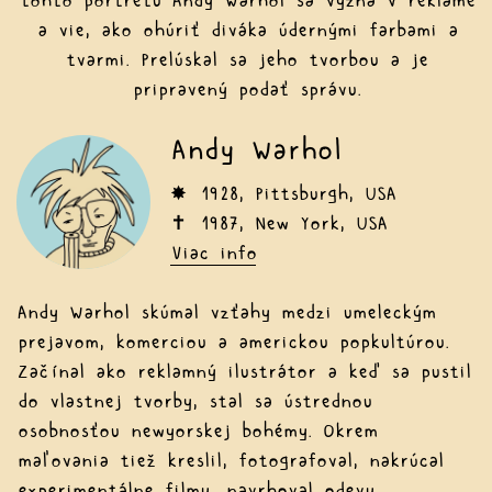
tohto portrétu Andy Warhol sa vyzná v reklame
a vie, ako ohúriť diváka údernými farbami a
tvarmi. Prelúskal sa jeho tvorbou a je
pripravený podať správu.
Andy Warhol
✸ 1928, Pittsburgh, USA
✝ 1987, New York, USA
Viac info
Andy Warhol skúmal vzťahy medzi umeleckým
prejavom, komerciou a americkou popkultúrou.
Začínal ako reklamný ilustrátor a keď sa pustil
do vlastnej tvorby, stal sa ústrednou
osobnosťou newyorskej bohémy. Okrem
maľovania tiež kreslil, fotografoval, nakrúcal
experimentálne filmy, navrhoval odevy,