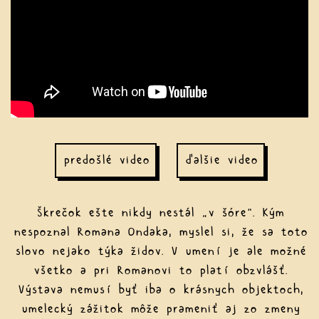
predošlé video
ďalšie video
Škrečok ešte nikdy nestál „v šóre“. Kým
nespoznal Romana Ondaka, myslel si, že sa toto
slovo nejako týka židov. V umení je ale možné
všetko a pri Romanovi to platí obzvlášť.
Výstava nemusí byť iba o krásnych objektoch,
umelecký zážitok môže prameniť aj zo zmeny